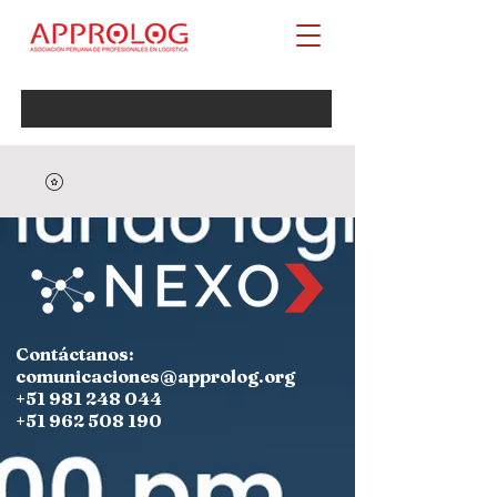
Contáctanos:
comunicaciones@approlog.org
+51 981 248 044
+51 962 508 190