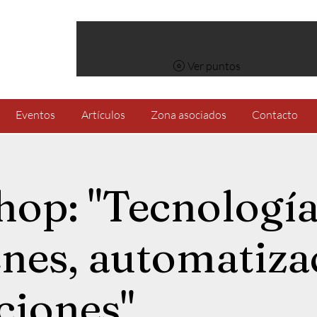
Ver puntos
Eventos
Artículos
Zona asociados
Contacto
op: "Tecnología
nes, automatiza
ciones"