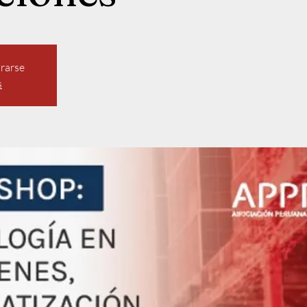
trarse
s