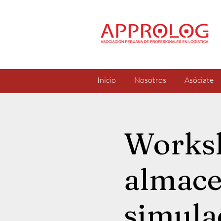
Inicio
Nosotros
Asóciate
Worksh
almace
simula