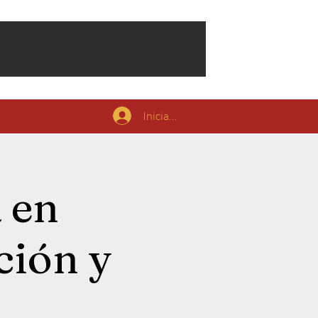
Iniciar sesión
 en
ción y