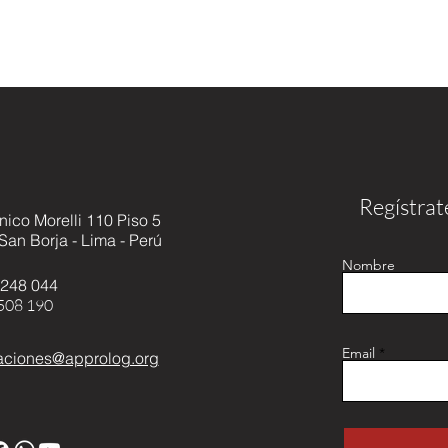
Regístrat
nico Morelli 110 Piso 5
 San Borja - Lima - Perú
Nombre
 248 044
508 190
Email
ciones@approlog.org