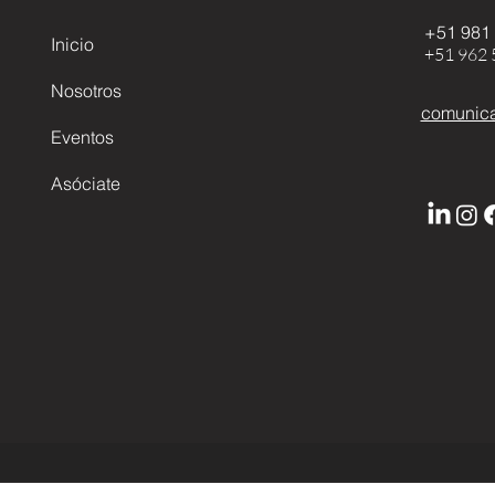
+51 981
Inicio
+51 962 
Nosotros
comunica
Eventos
Asóciate