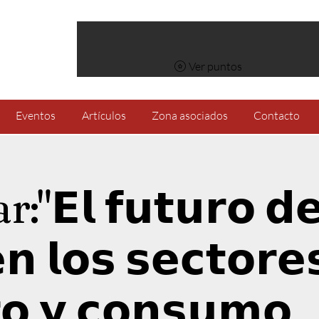
Ver puntos
Eventos
Artículos
Zona asociados
Contacto
𝗘𝗹 𝗳𝘂𝘁𝘂𝗿𝗼 𝗱𝗲
𝗻 𝗹𝗼𝘀 𝘀𝗲𝗰𝘁𝗼𝗿𝗲
𝗼 𝘆 𝗰𝗼𝗻𝘀𝘂𝗺𝗼