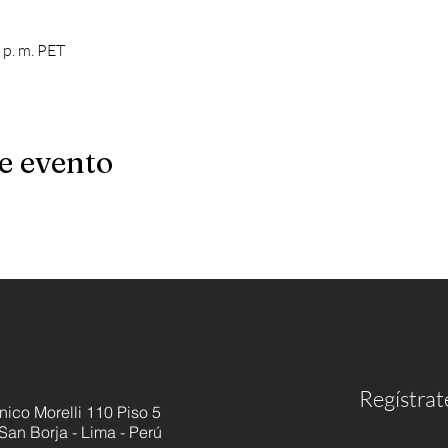
0 p. m. PET
e evento
Regístrat
nico Morelli 110 Piso 5
 San Borja - Lima - Perú