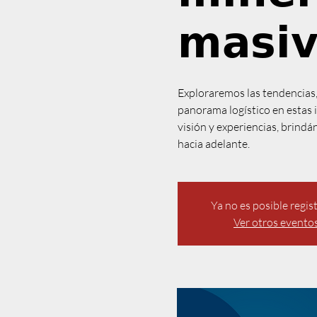
𝗺𝗮𝘀𝗶𝘃
Exploraremos las tendencias,
panorama logístico en estas i
visión y experiencias, brind
hacia adelante.⁣
Ya no es posible regis
Ver otros evento