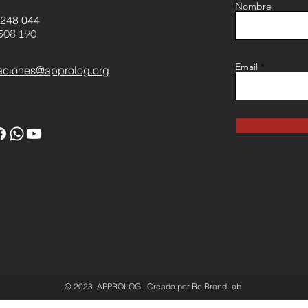
Nombre
 248 044
508 190
Email
ciones@approlog.org
© 2023 APPROLOG . Creado por Re BrandLab