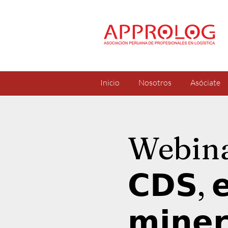
Inicio
Nosotros
Asóciate
Webinar:"
𝗖𝗗𝗦, 𝗲
𝗺𝗶𝗻𝗲